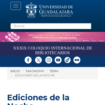
Pasar
Toggle
al
navigation
contenido
principal
Buscar
XXXIX COLOQUIO INTERNACIONAL DE
BIBLIOTECARIOS
INICIO
TAXONOMY
TERM
EDICIONES DE LA NOCHE
Ediciones de la