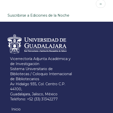
Paginación
Siguien
››
y
página
los
bibliotecarios
Suscribirse a Ediciones de la Noche
Información del
portal
Vicerrectoría Adjunta Académica y
de Investigación
Sistema Universitario de
Bibliotecas / Coloquio Internacional
de Bibliotecarios
Av Hidalgo 935, Col. Centro C.P.
44100,
Guadalajara, Jalisco, México
Teléfono: +52 (33) 31342277
Inicio
Menú