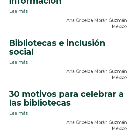
información
Lee más
sobre
Nuevos
Ana Gricelda Morán Guzmán
panoramas
México
de
la
Bibliotecas e inclusión
información
social
Lee más
sobre
Bibliotecas
Ana Gricelda Morán Guzmán
e
México
inclusión
social
30 motivos para celebrar a
las bibliotecas
Lee más
sobre
30
Ana Gricelda Morán Guzmán
motivos
México
para