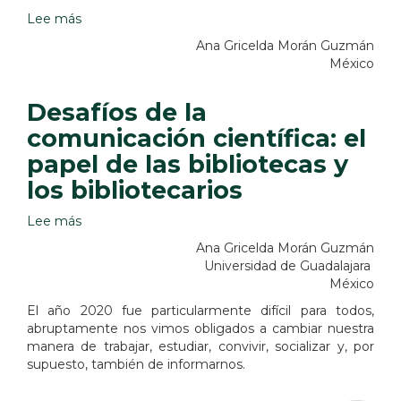
Lee más
sobre
Transformando
Ana Gricelda Morán Guzmán
bibliotecas:
México
privacidad
y
Desafíos de la
libre
acceso
comunicación científica: el
papel de las bibliotecas y
los bibliotecarios
Lee más
sobre
Desafíos
Ana Gricelda Morán Guzmán
de
Universidad de Guadalajara
la
México
comunicación
El año 2020 fue particularmente difícil para todos,
científica:
abruptamente nos vimos obligados a cambiar nuestra
el
manera de trabajar, estudiar, convivir, socializar y, por
papel
supuesto, también de informarnos.
de
las
bibliotecas