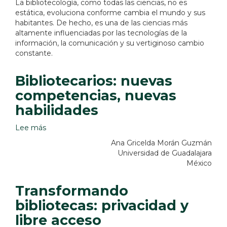
La bibliotecología, como todas las ciencias, no es
celebrar
estática, evoluciona conforme cambia el mundo y sus
a
habitantes. De hecho, es una de las ciencias más
las
altamente influenciadas por las tecnologías de la
bibliotecas
información, la comunicación y su vertiginoso cambio
constante.
Bibliotecarios: nuevas
competencias, nuevas
habilidades
Lee más
sobre
Bibliotecarios:
Ana Gricelda Morán Guzmán
nuevas
Universidad de Guadalajara
competencias,
México
nuevas
habilidades
Transformando
bibliotecas: privacidad y
libre acceso