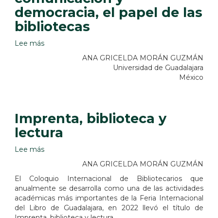
democracia, el papel de las
bibliotecas
Lee más
sobre
Información,
ANA GRICELDA MORÁN GUZMÁN
comunicación
Universidad de Guadalajara
y
México
democracia,
el
papel
de
Imprenta, biblioteca y
las
lectura
bibliotecas
Lee más
sobre
Imprenta,
ANA GRICELDA MORÁN GUZMÁN
biblioteca
El Coloquio Internacional de Bibliotecarios que
y
anualmente se desarrolla como una de las actividades
lectura
académicas más importantes de la Feria Internacional
del Libro de Guadalajara, en 2022 llevó el título de
Imprenta, biblioteca y lectura.