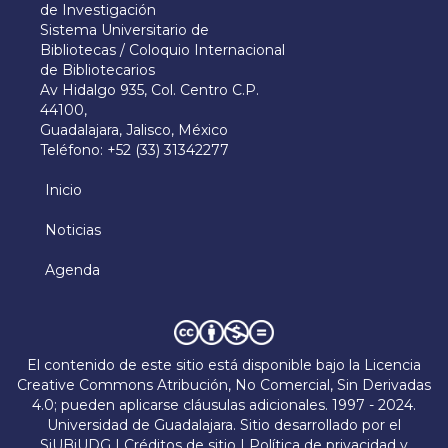
de Investigación
Sistema Universitario de
Bibliotecas / Coloquio Internacional
de Bibliotecarios
Av Hidalgo 935, Col. Centro C.P.
44100,
Guadalajara, Jalisco, México
Teléfono: +52 (33) 31342277
Inicio
Menú
principal
Noticias
Agenda
Derechos
El contenido de este sitio está disponible bajo la
Licencia
Creative Commons Atribución, No Comercial, Sin Derivadas
4.0
; pueden aplicarse cláusulas adicionales. 1997 - 2024.
Universidad de Guadalajara. Sitio desarrollado por el
SiUBiUDG
|
Créditos de sitio
|
Política de privacidad y