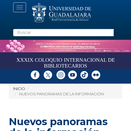
Pasar
Toggle
al
navigation
contenido
principal
Buscar
XXXIX COLOQUIO INTERNACIONAL DE
BIBLIOTECARIOS
INICIO
NUEVOS PANORAMAS DE LA INFORMACIÓN
Nuevos panoramas