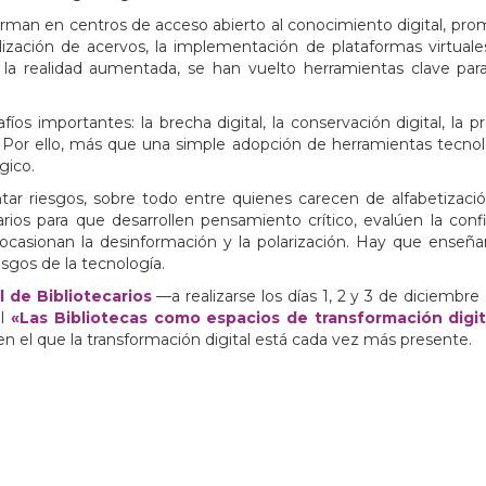
orman en centros de acceso abierto al conocimiento digital, pro
lización de acervos, la implementación de plataformas virtuales,
o la realidad aumentada, se han vuelto herramientas clave par
os importantes: la brecha digital, la conservación digital, la p
 Por ello, más que una simple adopción de herramientas tecnológ
gico.
ar riesgos, sobre todo entre quienes carecen de alfabetizació
rios para que desarrollen pensamiento crítico, evalúen la confi
casionan la desinformación y la polarización. Hay que enseñarlo
esgos de la tecnología.
 de Bibliotecarios
—a realizarse los días 1, 2 y 3 de diciembre
al
«Las Bibliotecas como espacios de transformación digit
en el que la transformación digital está cada vez más presente.
: