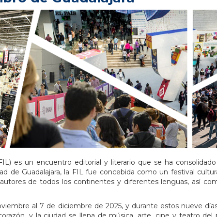
 (FIL) es un encuentro editorial y literario que se ha consol
 de Guadalajara, la FIL fue concebida como un festival cultural
utores de todos los continentes y diferentes lenguas, así com
oviembre al 7 de diciembre de 2025, y durante estos nueve días,
 corazón, y la ciudad se llena de música, arte, cine y teatro de