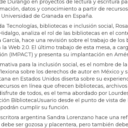
de Durango en proyectos de lectura y escritura par
mación, datos y conocimiento a partir de recursos
la Universidad de Granada en España.
 Tecnologías, bibliotecas e inclusión social, Rosa
lgo, analiza el rol de las bibliotecas en el conte
García, hace una revisión sobre el trabajo de los b
la Web 2.0. El último trabajo de esta mesa, a carg
ión (IMPACT) y presenta su implantación en Améri
mativa para la inclusión social, es el nombre de la
iona sobre los derechos de autor en México y su
ana en Estados Unidos diserta sobre su experienc
recursos en línea que ofrecen bibliotecas, archivos
isfrute de todos, es el tema abordado por Lourde
ción BibliotecaUsuario desde el punto de vista de 
o podrán cumplir su función.
 escritora argentina Sandra Lorenzano hace una ref
a debe ser gozosa y placentera, pero también debe