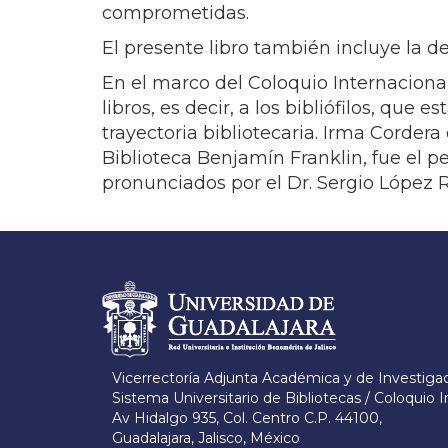
comprometidas.
El presente libro también incluye la d
En el marco del Coloquio Internaciona
libros, es decir, a los bibliófilos, qu
trayectoria bibliotecaria. Irma Corder
Biblioteca Benjamín Franklin, fue el p
pronunciados por el Dr. Sergio López
Información del portal
Vicerrectoría Adjunta Académica y de Investiga
Sistema Universitario de Bibliotecas / Coloquio I
Av Hidalgo 935, Col. Centro C.P. 44100,
Guadalajara, Jalisco, México