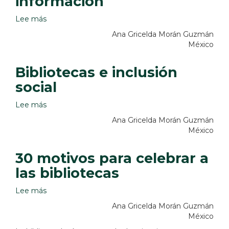
información
Lee más
sobre
Nuevos
Ana Gricelda Morán Guzmán
panoramas
México
de
la
Bibliotecas e inclusión
información
social
Lee más
sobre
Bibliotecas
Ana Gricelda Morán Guzmán
e
México
inclusión
social
30 motivos para celebrar a
las bibliotecas
Lee más
sobre
30
Ana Gricelda Morán Guzmán
motivos
México
para