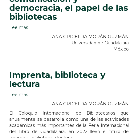
democracia, el papel de las
bibliotecas
Lee más
sobre
Información,
ANA GRICELDA MORÁN GUZMÁN
comunicación
Universidad de Guadalajara
y
México
democracia,
el
papel
de
Imprenta, biblioteca y
las
lectura
bibliotecas
Lee más
sobre
Imprenta,
ANA GRICELDA MORÁN GUZMÁN
biblioteca
El Coloquio Internacional de Bibliotecarios que
y
anualmente se desarrolla como una de las actividades
lectura
académicas más importantes de la Feria Internacional
del Libro de Guadalajara, en 2022 llevó el título de
Imprenta, biblioteca y lectura.