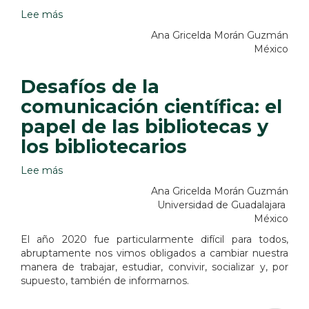
Lee más
sobre
Transformando
Ana Gricelda Morán Guzmán
bibliotecas:
México
privacidad
y
Desafíos de la
libre
acceso
comunicación científica: el
papel de las bibliotecas y
los bibliotecarios
Lee más
sobre
Desafíos
Ana Gricelda Morán Guzmán
de
Universidad de Guadalajara
la
México
comunicación
El año 2020 fue particularmente difícil para todos,
científica:
abruptamente nos vimos obligados a cambiar nuestra
el
manera de trabajar, estudiar, convivir, socializar y, por
papel
supuesto, también de informarnos.
de
las
bibliotecas