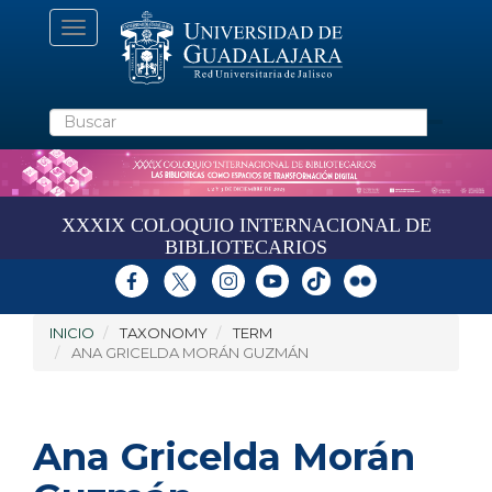
Pasar
Toggle
al
navigation
contenido
principal
Buscar
XXXIX COLOQUIO INTERNACIONAL DE
BIBLIOTECARIOS
INICIO
TAXONOMY
TERM
ANA GRICELDA MORÁN GUZMÁN
Ana Gricelda Morán