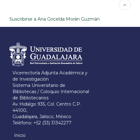
Paginación
Siguien
››
y
página
los
bibliotecarios
Suscribirse a Ana Gricelda Morán Guzmán
Información del
portal
Vicerrectoría Adjunta Académica y
de Investigación
Sistema Universitario de
Bibliotecas / Coloquio Internacional
de Bibliotecarios
Av Hidalgo 935, Col. Centro C.P.
44100,
Guadalajara, Jalisco, México
Teléfono: +52 (33) 31342277
Inicio
Menú