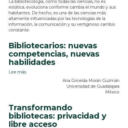
La bibliotecología, como todas las ciencias, no es
celebrar
estática, evoluciona conforme cambia el mundo y sus
a
habitantes. De hecho, es una de las ciencias más
las
altamente influenciadas por las tecnologías de la
bibliotecas
información, la comunicación y su vertiginoso cambio
constante.
Bibliotecarios: nuevas
competencias, nuevas
habilidades
Lee más
sobre
Bibliotecarios:
Ana Gricelda Morán Guzmán
nuevas
Universidad de Guadalajara
competencias,
México
nuevas
habilidades
Transformando
bibliotecas: privacidad y
libre acceso