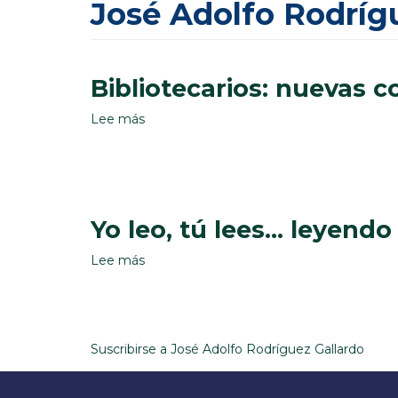
José Adolfo Rodríg
Bibliotecarios: nuevas 
Lee más
sobre
Bibliotecarios:
nuevas
competencias,
nuevas
habilidades
Yo leo, tú lees... leyend
Lee más
sobre
Yo
leo,
tú
lees...
Suscribirse a José Adolfo Rodríguez Gallardo
leyendo
en
la