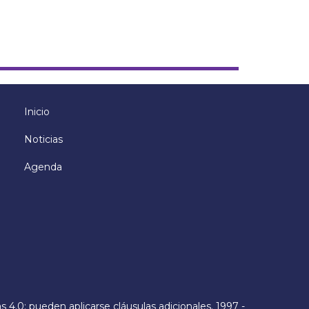
Inicio
Menú
principal
Noticias
Agenda
s 4.0
; pueden aplicarse cláusulas adicionales. 1997 -